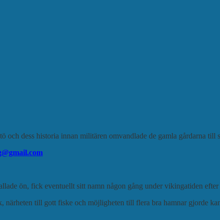
ö och dess historia innan militären omvandlade de gamla gårdarna till sk
g
@gmail.com
llade ön, fick eventuellt sitt namn någon gång under vikingatiden eft
 närheten till gott fiske och möjligheten till flera bra hamnar gjorde ka