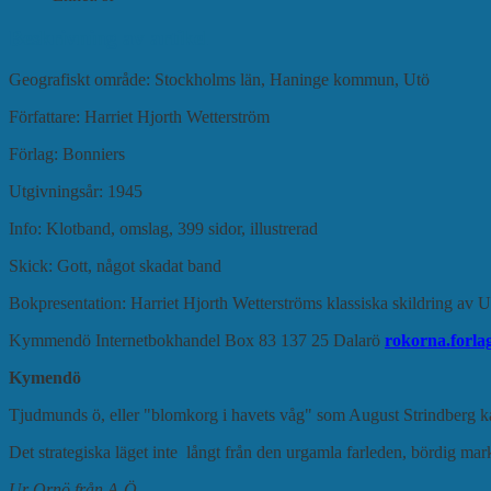
Beskrivning av artikel
Geografiskt område: Stockholms län, Haninge kommun, Utö
Författare: Harriet Hjorth Wetterström
Förlag: Bonniers
Utgivningsår: 1945
Info: Klotband, omslag, 399 sidor, illustrerad
Skick: Gott, något skadat band
Bokpresentation: Harriet Hjorth Wetterströms klassiska skildring av Ut
Kymmendö Internetbokhandel Box 83 137 25 Dalarö
rokorna.forla
Kymendö
Tjudmunds ö, eller "blomkorg i havets våg" som August Strindberg ka
Det strategiska läget inte långt från den urgamla farleden, bördig mark,
Ur Ornö från A-Ö