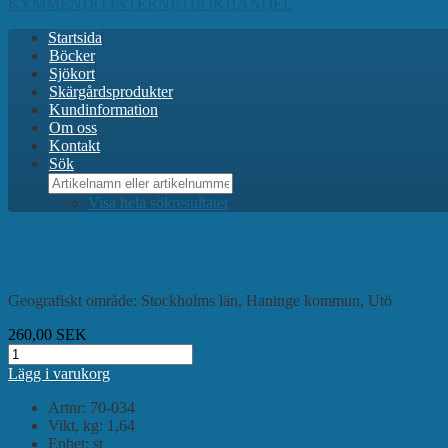
KYMMENDÖ INTERNETBOKHANDEL
Startsida
Böcker
Sjökort
Skärgårdsprodukter
Kundinformation
Om oss
Kontakt
Sök
Visa hela sökresultatet
Utö /Antikvariat
Geografiskt område: Stockholms län, Haninge kommun, Utö
260,00
SEK
Lägg i varukorg
Artnr:
70-034
Vikt, kg:
1,64
Enhet:
st