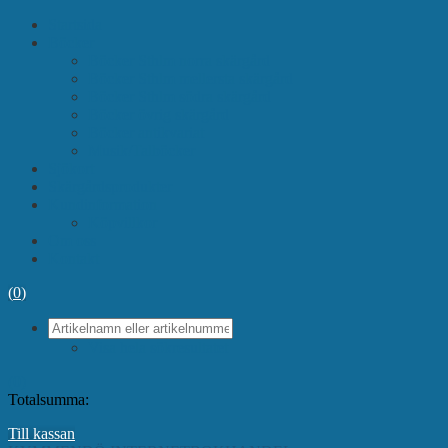
Startsida
Böcker
Böcker Sthlm norra skärgård
Böcker Sthlm mellersta skärgård
Böcker Sthlm södra skärgård
Böcker övrig skärgård
Böcker antikvariat
Musik/Talböcker
Sjökort
Skärgårdsprodukter
Kundinformation
Köpvillkor
Om oss
Kontakt
(
0
)
Visa hela sökresultatet
(
0
)
Totalsumma:
Till kassan