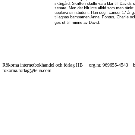
skärgård. Skriften skulle vara klar till David
senare. Men det blir inte alltid som man tänkt 
uppleva sin student. Han dog i cancer 17 år 
tillägnas barnbarnen Anna, Pontus, Charlie och
ges ut till minne av David.
Rökorna internetbokhandel och förlag HB org.nr. 969655-45
rokorna.forlag@telia.com