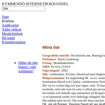
KYMMENDÖ INTERNETBOKHANDEL
Start
Boklista
Antikvariat
Äldre sjökort
Musik/hörbok
Bli kund
Köpinformation
Mina öar
Geografiskt område:
Stockholms län, Haninge k
Författare
:
Karin Lindeberg
Hittar du inte
Förlag
: Skräddarkobben
boken i vårt
ISBN
: 91-631-2316-9
Utgivningsår
: 2002
sortiment?
Info
: Limbunden, 91sidor, illustrerad med färgfot
Bokpresentation
: En augustidag 98 - en av somma
barnbarnen David och Charlie, welshterriern Terrie
Det var en vacker dag och just ingen vind. Vi lan
nordsida, strövade runt ön som vi alltid gör på öa
havssidan och dukade upp matsäcken på Borgslot
vi en fantastisk utsikt över Sadelöga skärgård, H
Huvudskär med sin fyr. Öar som det finns mycket 
Då, ute på Borgen, föreslog David att jag skul